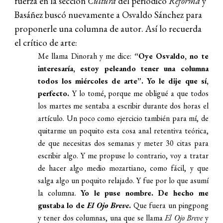
fuerza en la sección
Cultura
del periódico
Reforma
y
Basáñez buscó nuevamente a Osvaldo Sánchez para
proponerle una columna de autor. Así lo recuerda
el crítico de arte:
Me llama Dinorah y me dice:
“Oye Osvaldo, no te
interesaría, estoy peleando tener una columna
todos los miércoles de arte”. Yo le dije que sí,
perfecto.
Y lo tomé, porque me obligué a que todos
los martes me sentaba a escribir durante dos horas el
artículo. Un poco como ejercicio también para mí, de
quitarme un poquito esta cosa anal retentiva teórica,
de que necesitas dos semanas y meter 30 citas para
escribir algo. Y me propuse lo contrario, voy a tratar
de hacer algo medio mozartiano, como fácil, y que
salga algo un poquito relajado. Y fue por lo que asumí
la columna.
Yo le puse nombre. De hecho me
gustaba lo de
El Ojo Breve
.
Que fuera un pingpong
y tener dos columnas, una que se llama
El Ojo Breve
y